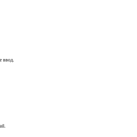
е ввод.
il.