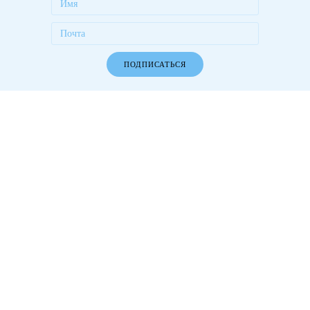
ПОДПИСАТЬСЯ
Работаем более 10 лет! Более 1000 довольных клиентов!
Разделы сайта
О компании
Новости
Компания
В социальных сетях