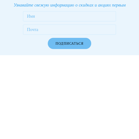
Узнавайте свежую информацию о скидках и акциях первым
ПОДПИСАТЬСЯ
Работаем более 10 лет! Более 1000 довольных клиентов!
Разделы сайта
О компании
Новости
Компания
В социальных сетях