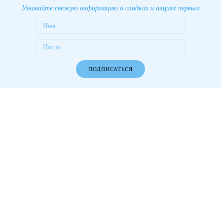
Узнавайте свежую информацию о скидках и акциях первым
ПОДПИСАТЬСЯ
Работаем более 10 лет! Более 1000 довольных клиентов!
Разделы сайта
О компании
Новости
Компания
В социальных сетях