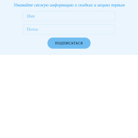
Узнавайте свежую информацию о скидках и акциях первым
ПОДПИСАТЬСЯ
Работаем более 10 лет! Более 1000 довольных клиентов!
Разделы сайта
О компании
Новости
Компания
В социальных сетях