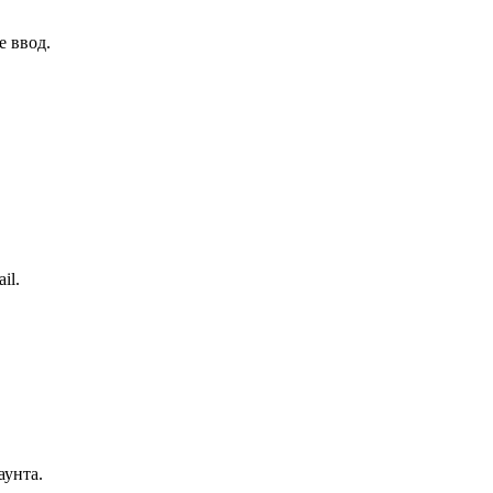
е ввод.
il.
аунта.