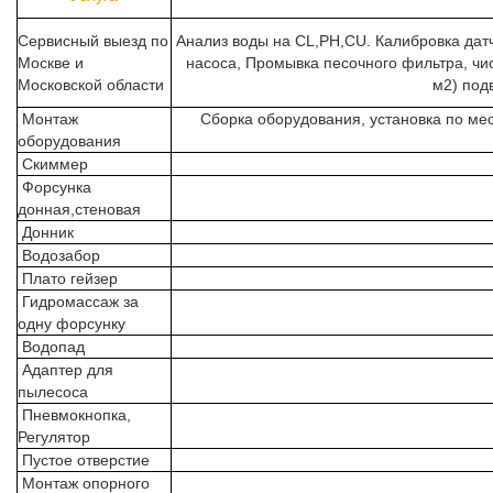
Сервисный выезд по
Анализ воды на CL,PH,CU. Калибровка датч
Москве и
насоса, Промывка песочного фильтра, чис
Московской области
м2) под
Монтаж
Сборка оборудования, установка по мес
оборудования
Скиммер
Форсунка
донная,стеновая
Донник
Водозабор
Плато гейзер
Гидромассаж за
одну форсунку
Водопад
Адаптер для
пылесоса
Пневмокнопка,
Регулятор
Пустое отверстие
Монтаж опорного